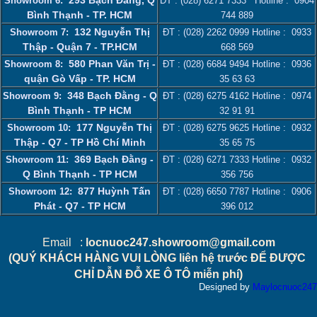
Showroom 6:
ĐT :
(028) 6271 7333
Hotline :
0904
Bình Thạnh - TP. HCM
744 889
132 Nguyễn Thị
Showroom 7:
ĐT :
(028) 2262 0999
Hotline :
0933
Thập - Quận 7 - TP.HCM
668 569
580 Phan Văn Trị -
Showroom 8:
ĐT :
(028) 6684 9494
Hotline :
0936
quận Gò Vấp - TP. HCM
35 63 63
348 Bạch Đằng - Q
Showroom 9:
ĐT :
(028) 6275 4162
Hotline :
0974
Bình Thạnh - TP HCM
32 91 91
177 Nguyễn Thị
Showroom 10:
ĐT :
(028) 6275 9625
Hotline :
0932
Thập - Q7 - TP Hồ Chí Minh
35 65 75
369 Bạch Đằng -
Showroom 11:
ĐT :
(028) 6271 7333
Hotline :
0932
Q Bình Thạnh - TP HCM
356 756
877 Huỳnh Tấn
Showroom 12:
ĐT :
(028) 6650 7787
Hotline :
0906
Phát - Q7 - TP HCM
396 012
Email :
locnuoc247.showroom@gmail.com
(QUÝ KHÁCH HÀNG VUI LÒNG liên hệ trước ĐỂ ĐƯỢC
CHỈ DẪN ĐỖ XE Ô TÔ miễn phí)
Designed by
Maylocnuoc247