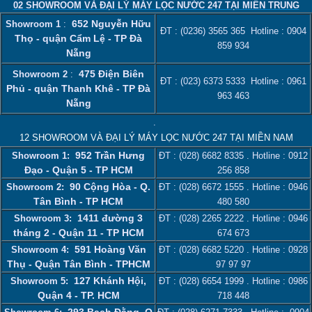
02 SHOWROOM VÀ ĐẠI LÝ MÁY LỌC NƯỚC 247 TẠI MIỀN TRUNG
652 Nguyễn Hữu
Showroom 1
:
ĐT :
(0236) 3565 365
Hotline :
0904
Thọ - quận Cẩm Lệ - TP Đà
859 934
Nẵng
475 Điện Biên
Showroom 2
:
ĐT :
(023) 6373 5333
Hotline :
0961
Phủ - quận Thanh Khê - TP Đà
963 463
Nẵng
.
12 SHOWROOM VÀ ĐẠI LÝ MÁY LỌC NƯỚC 247 TẠI MIỀN NAM
952 Trần Hưng
Showroom 1:
ĐT :
(028) 6682 8335
. Hotline :
0912
Đạo - Quận 5 - TP HCM
256 858
90 Cộng Hòa - Q.
Showroom 2:
ĐT :
(028) 6672 1555
. Hotline :
0946
Tân Bình - TP HCM
480 580
1411 đường 3
Showroom 3:
ĐT :
(028) 2265 2222
. Hotline :
0946
tháng 2 - Quận 11 - TP HCM
674 673
591 Hoàng Văn
Showroom 4:
ĐT :
(028) 6682 5220
. Hotline :
0928
Thụ - Quận Tân Bình - TPHCM
97 97 97
127 Khánh Hội,
Showroom 5:
ĐT :
(028) 6654 1999
. Hotline :
0986
Quận 4 - TP. HCM
718 448
293 Bạch Đằng, Q