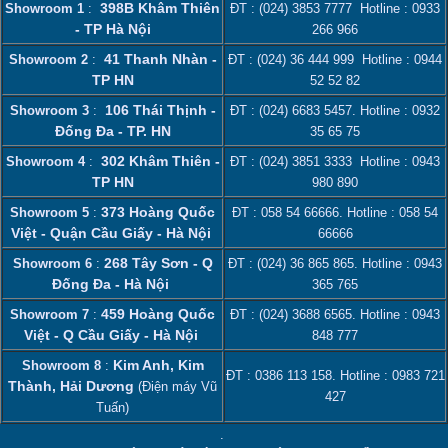
398B Khâm Thiên
Showroom 1
:
ĐT :
(024) 3853 7777
Hotline :
0933
- TP Hà Nội
266 966
41 Thanh Nhàn -
Showroom 2
:
ĐT :
(024) 36 444 999
Hotline :
0944
TP HN
52 52 82
106 Thái Thịnh -
Showroom 3
:
ĐT :
(024) 6683 5457
. Hotline :
0932
Đống Đa - TP. HN
35 65 75
302 Khâm Thiên -
Showroom 4
:
ĐT :
(024) 3851 3333
Hotline :
0943
TP HN
980 890
373 Hoàng Quốc
Showroom 5
:
ĐT :
058 54 66666
. Hotline :
058 54
Việt - Quận Cầu Giấy - Hà Nội
66666
268 Tây Sơn - Q
Showroom 6
:
ĐT :
(024) 36 865 865
. Hotline :
0943
Đống Đa - Hà Nội
365 765
459 Hoàng Quốc
Showroom 7
:
ĐT :
(024) 3688 6565
. Hotline :
0943
Việt - Q Cầu Giấy - Hà Nội
848 777
Kim Anh, Kim
Showroom 8
:
ĐT :
0386 113 158‬
. Hotline :
0983 721
Thành, Hải Dương
(Điện máy Vũ
427
Tuấn)
.