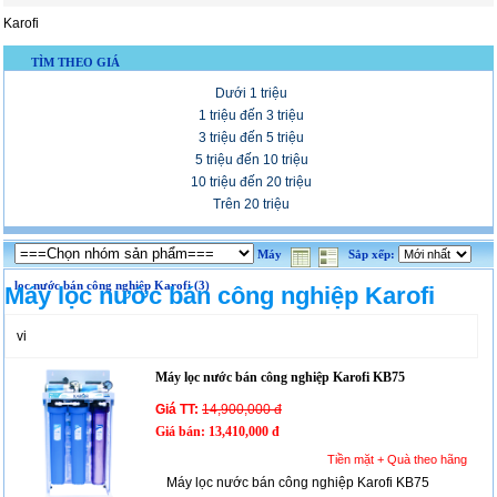
Karofi
TÌM THEO GIÁ
Dưới 1 triệu
1 triệu đến 3 triệu
3 triệu đến 5 triệu
5 triệu đến 10 triệu
10 triệu đến 20 triệu
Trên 20 triệu
Máy
Sắp xếp:
lọc nước bán công nghiệp Karofi (3)
Máy lọc nước bán công nghiệp Karofi
vi
Máy lọc nước bán công nghiệp Karofi KB75
Giá TT:
14,900,000 đ
Giá bán:
13,410,000 đ
Tiền mặt + Quà theo hãng
Máy lọc nước bán công nghiệp Karofi KB75