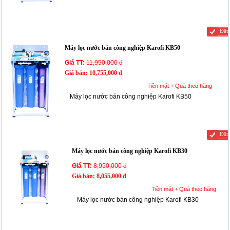
Đăt
Máy lọc nước bán công nghiệp Karofi KB50
Giá TT:
11,950,000 đ
Giá bán:
10,755,000 đ
Tiền mặt + Quà theo hãng
Máy lọc nước bán công nghiệp Karofi KB50
Đăt
Máy lọc nước bán công nghiệp Karofi KB30
Giá TT:
8,950,000 đ
Giá bán:
8,055,000 đ
Tiền mặt + Quà theo hãng
Máy lọc nước bán công nghiệp Karofi KB30