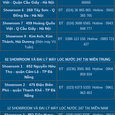
Việt - Quận Cầu Giấy - Hà Nội
66666
268 Tây Sơn - Q
Showroom 6
:
ĐT :
(024) 36 865 865
. Hotline :
0943
Đống Đa - Hà Nội
365 765
459 Hoàng Quốc
Showroom 7
:
ĐT :
(024) 3688 6565
. Hotline :
0943
Việt - Q Cầu Giấy - Hà Nội
848 777
Kim Anh, Kim
Showroom 8
:
ĐT :
0386 113 158‬
. Hotline :
0983 721
Thành, Hải Dương
(Điện máy Vũ
427
Tuấn)
.
02 SHOWROOM VÀ ĐẠI LÝ MÁY LỌC NƯỚC 247 TẠI MIỀN TRUNG
652 Nguyễn Hữu
Showroom 1
:
ĐT :
(0236) 3565 365
Hotline :
0904
Thọ - quận Cẩm Lệ - TP Đà
859 934
Nẵng
475 Điện Biên
Showroom 2
:
ĐT :
(023) 6373 5333
Hotline :
0961
Phủ - quận Thanh Khê - TP Đà
963 463
Nẵng
.
12 SHOWROOM VÀ ĐẠI LÝ MÁY LỌC NƯỚC 247 TẠI MIỀN NAM
952 Trần Hưng
Showroom 1:
ĐT :
(028) 6682 8335
. Hotline :
0912