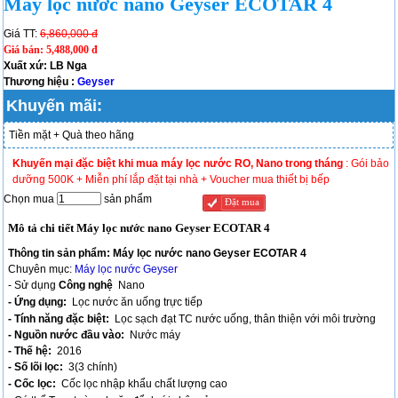
Máy lọc nước nano Geyser ECOTAR 4
Giá TT:
6,860,000 đ
Giá bán:
5,488,000 đ
Xuất xứ: LB Nga
Thương hiệu :
Geyser
Khuyến mãi:
Tiền mặt + Quà theo hãng
Khuyến mại đặc biệt khi mua máy lọc nước RO, Nano trong tháng
: Gói bảo
dưỡng 500K + Miễn phí lắp đặt tại nhà + Voucher mua thiết bị bếp
Chọn mua
sản phẩm
Đặt mua
Mô tả chi tiết Máy lọc nước nano Geyser ECOTAR 4
Thông tin sản phẩm: Máy lọc nước nano Geyser ECOTAR 4
Chuyên mục:
Máy lọc nước Geyser
- Sử dụng
Công nghệ
Nano
- Ứng dụng:
Lọc nước ăn uống trực tiếp
- Tính năng đặc biệt:
Lọc sạch đạt TC nước uống, thân thiện với môi trường
- Nguồn nước đầu vào:
Nước máy
- Thế hệ:
2016
- Số lõi lọc:
3(3 chính)
- Cốc lọc:
Cốc lọc nhập khẩu chất lượng cao