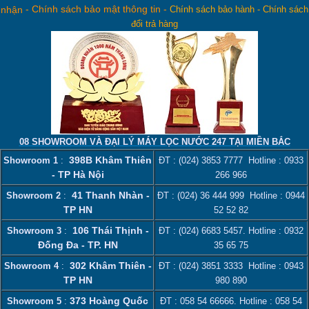
-
Chính sách bảo mật thông tin
-
nhận
Chính sách bảo hành
-
Chính sách
đổi trả hàng
08 SHOWROOM VÀ ĐẠI LÝ MÁY LỌC NƯỚC 247 TẠI MIỀN BẮC
398B Khâm Thiên
Showroom 1
:
ĐT :
(024) 3853 7777
Hotline :
0933
- TP Hà Nội
266 966
41 Thanh Nhàn -
Showroom 2
:
ĐT :
(024) 36 444 999
Hotline :
0944
TP HN
52 52 82
106 Thái Thịnh -
Showroom 3
:
ĐT :
(024) 6683 5457
. Hotline :
0932
Đống Đa - TP. HN
35 65 75
302 Khâm Thiên -
Showroom 4
:
ĐT :
(024) 3851 3333
Hotline :
0943
TP HN
980 890
373 Hoàng Quốc
Showroom 5
:
ĐT :
058 54 66666
. Hotline :
058 54