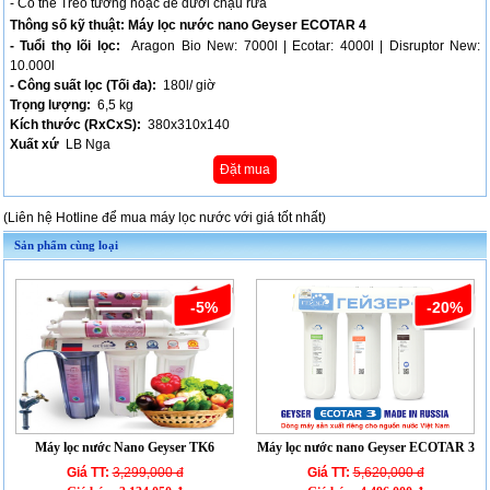
- Có thể Treo tường hoặc để dưới chậu rửa
Thông số kỹ thuật:
Máy lọc nước nano Geyser ECOTAR 4
- Tuổi thọ lõi lọc:
Aragon Bio New: 7000l | Ecotar: 4000l | Disruptor New:
10.000l
- Công suất lọc (Tối đa):
180l/ giờ
Trọng lượng:
6,5 kg
Kích thước (RxCxS):
380х310х140
Xuất xứ
LB Nga
Đặt mua
(Liên hệ Hotline để mua máy lọc nước với giá tốt nhất)
Sản phẩm cùng loại
-5%
-20%
Máy lọc nước Nano Geyser TK6
Máy lọc nước nano Geyser ECOTAR 3
Giá TT:
3,299,000 đ
Giá TT:
5,620,000 đ