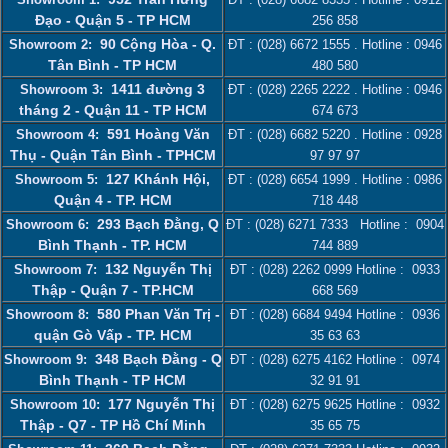
Đạo - Quận 5 - TP HCM
256 858
90 Cộng Hòa - Q.
Showroom 2:
ĐT :
(028) 6672 1555
. Hotline :
0946
Tân Bình - TP HCM
480 580
1411 đường 3
Showroom 3:
ĐT :
(028) 2265 2222
. Hotline :
0946
tháng 2 - Quận 11 - TP HCM
674 673
591 Hoàng Văn
Showroom 4:
ĐT :
(028) 6682 5220
. Hotline :
0928
Thụ - Quận Tân Bình - TPHCM
97 97 97
127 Khánh Hội,
Showroom 5:
ĐT :
(028) 6654 1999
. Hotline :
0986
Quận 4 - TP. HCM
718 448
293 Bạch Đằng, Q
Showroom 6:
ĐT :
(028) 6271 7333
Hotline :
0904
Bình Thạnh - TP. HCM
744 889
132 Nguyễn Thị
Showroom 7:
ĐT :
(028) 2262 0999
Hotline :
0933
Thập - Quận 7 - TP.HCM
668 569
580 Phan Văn Trị -
Showroom 8:
ĐT :
(028) 6684 9494
Hotline :
0936
quận Gò Vấp - TP. HCM
35 63 63
348 Bạch Đằng - Q
Showroom 9:
ĐT :
(028) 6275 4162
Hotline :
0974
Bình Thạnh - TP HCM
32 91 91
177 Nguyễn Thị
Showroom 10:
ĐT :
(028) 6275 9625
Hotline :
0932
Thập - Q7 - TP Hồ Chí Minh
35 65 75