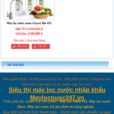
Máy lọc nước nano Geyser Bio 431
Giá TT:
5,700,000 đ
Giá bán:
4,560,000 đ
Tiền mặt + Quà theo hãng
Đăt mua
Chi tiết
TIN NỔI BẬT
Bản quyền thuộc về Maylocnuoc247.vn - Nhà phân phối & Trung tâm bảo
hành sửa chữa dịch vụ ủy quyền máy lọc nước
Siêu thị máy lọc nước nhập khẩu
Maylocnuoc247.vn
Phân phối độc quyền các sản phẩm :
Máy lọc nước RO, Máy lọc nước
Nano, Máy lọc nước hộ gia đình và công nghiệp
...
Quy định và hình thức thanh toán
-
Chính sách vận chuyển và giao