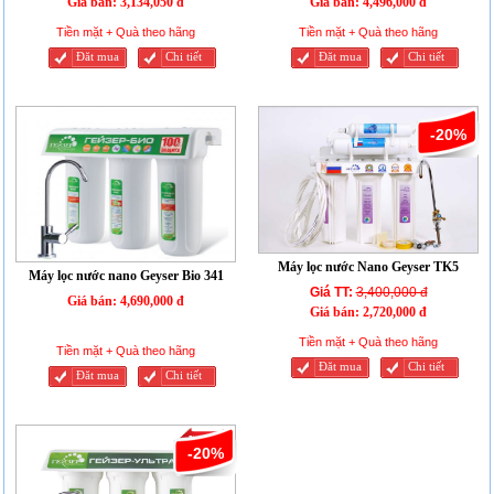
Giá bán:
3,134,050 đ
Giá bán:
4,496,000 đ
Tiền mặt + Quà theo hãng
Tiền mặt + Quà theo hãng
Đăt mua
Chi tiết
Đăt mua
Chi tiết
-20%
Máy lọc nước Nano Geyser TK5
Máy lọc nước nano Geyser Bio 341
Giá TT:
3,400,000 đ
Giá bán:
4,690,000 đ
Giá bán:
2,720,000 đ
Tiền mặt + Quà theo hãng
Tiền mặt + Quà theo hãng
Đăt mua
Chi tiết
Đăt mua
Chi tiết
-20%