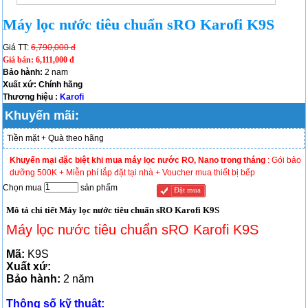
Máy lọc nước tiêu chuẩn sRO Karofi K9S
Giá TT:
6,790,000 đ
Giá bán:
6,111,000 đ
Bảo hành:
2 nam
Xuất xứ: Chính hãng
Thương hiệu :
Karofi
Khuyến mãi:
Tiền mặt + Quà theo hãng
Khuyến mại đặc biệt khi mua máy lọc nước RO, Nano trong tháng
: Gói bảo
dưỡng 500K + Miễn phí lắp đặt tại nhà + Voucher mua thiết bị bếp
Chọn mua
sản phẩm
Đặt mua
Mô tả chi tiết Máy lọc nước tiêu chuẩn sRO Karofi K9S
Máy lọc nước tiêu chuẩn sRO Karofi K9S
Mã:
K9S
Xuất xứ:
Bảo hành:
2 năm
Thông số kỹ thuật: