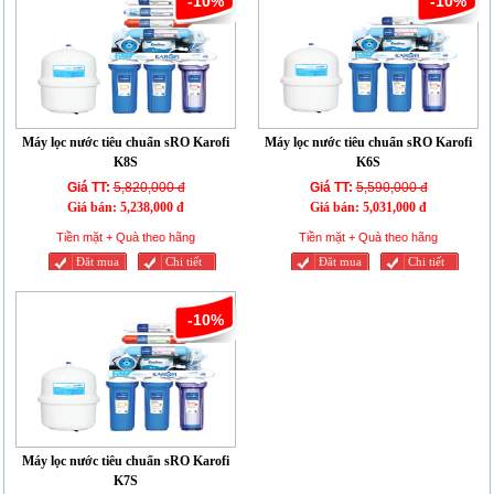
-10%
-10%
Máy lọc nước tiêu chuẩn sRO Karofi
Máy lọc nước tiêu chuẩn sRO Karofi
K8S
K6S
Giá TT:
5,820,000 đ
Giá TT:
5,590,000 đ
Giá bán:
5,238,000 đ
Giá bán:
5,031,000 đ
Tiền mặt + Quà theo hãng
Tiền mặt + Quà theo hãng
Đăt mua
Chi tiết
Đăt mua
Chi tiết
-10%
Máy lọc nước tiêu chuẩn sRO Karofi
K7S