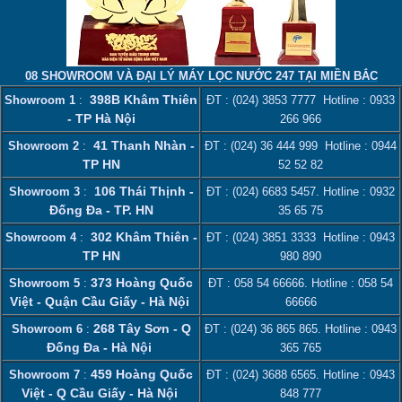
08 SHOWROOM VÀ ĐẠI LÝ MÁY LỌC NƯỚC 247 TẠI MIỀN BẮC
398B Khâm Thiên
Showroom 1
:
ĐT :
(024) 3853 7777
Hotline :
0933
- TP Hà Nội
266 966
41 Thanh Nhàn -
Showroom 2
:
ĐT :
(024) 36 444 999
Hotline :
0944
TP HN
52 52 82
106 Thái Thịnh -
Showroom 3
:
ĐT :
(024) 6683 5457
. Hotline :
0932
Đống Đa - TP. HN
35 65 75
302 Khâm Thiên -
Showroom 4
:
ĐT :
(024) 3851 3333
Hotline :
0943
TP HN
980 890
373 Hoàng Quốc
Showroom 5
:
ĐT :
058 54 66666
. Hotline :
058 54
Việt - Quận Cầu Giấy - Hà Nội
66666
268 Tây Sơn - Q
Showroom 6
:
ĐT :
(024) 36 865 865
. Hotline :
0943
Đống Đa - Hà Nội
365 765
459 Hoàng Quốc
Showroom 7
:
ĐT :
(024) 3688 6565
. Hotline :
0943
Việt - Q Cầu Giấy - Hà Nội
848 777