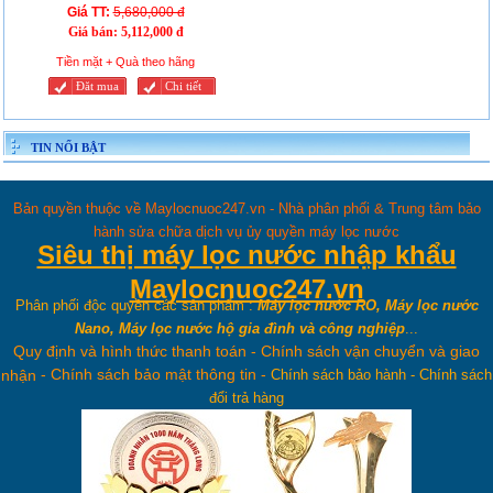
Giá TT:
5,680,000 đ
Giá bán:
5,112,000 đ
Tiền mặt + Quà theo hãng
Đăt mua
Chi tiết
TIN NỔI BẬT
Bản quyền thuộc về Maylocnuoc247.vn - Nhà phân phối & Trung tâm bảo
hành sửa chữa dịch vụ ủy quyền máy lọc nước
Siêu thị máy lọc nước nhập khẩu
Maylocnuoc247.vn
Phân phối độc quyền các sản phẩm :
Máy lọc nước RO, Máy lọc nước
Nano, Máy lọc nước hộ gia đình và công nghiệp
...
Quy định và hình thức thanh toán
-
Chính sách vận chuyển và giao
-
Chính sách bảo mật thông tin
-
nhận
Chính sách bảo hành
-
Chính sách
đổi trả hàng