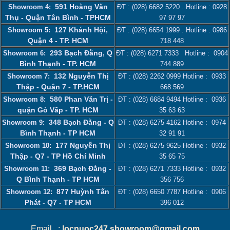
591 Hoàng Văn
Showroom 4:
ĐT :
(028) 6682 5220
. Hotline :
0928
Thụ - Quận Tân Bình - TPHCM
97 97 97
127 Khánh Hội,
Showroom 5:
ĐT :
(028) 6654 1999
. Hotline :
0986
Quận 4 - TP. HCM
718 448
293 Bạch Đằng, Q
Showroom 6:
ĐT :
(028) 6271 7333
Hotline :
0904
Bình Thạnh - TP. HCM
744 889
132 Nguyễn Thị
Showroom 7:
ĐT :
(028) 2262 0999
Hotline :
0933
Thập - Quận 7 - TP.HCM
668 569
580 Phan Văn Trị -
Showroom 8:
ĐT :
(028) 6684 9494
Hotline :
0936
quận Gò Vấp - TP. HCM
35 63 63
348 Bạch Đằng - Q
Showroom 9:
ĐT :
(028) 6275 4162
Hotline :
0974
Bình Thạnh - TP HCM
32 91 91
177 Nguyễn Thị
Showroom 10:
ĐT :
(028) 6275 9625
Hotline :
0932
Thập - Q7 - TP Hồ Chí Minh
35 65 75
369 Bạch Đằng -
Showroom 11:
ĐT :
(028) 6271 7333
Hotline :
0932
Q Bình Thạnh - TP HCM
356 756
877 Huỳnh Tấn
Showroom 12:
ĐT :
(028) 6650 7787
Hotline :
0906
Phát - Q7 - TP HCM
396 012
Email :
locnuoc247.showroom@gmail.com