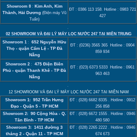
Kim Anh, Kim
Showroom 8
:
ĐT :
0386 113 158‬
. Hotline :
0983 721
Thành, Hải Dương
(Điện máy Vũ
427
Tuấn)
.
02 SHOWROOM VÀ ĐẠI LÝ MÁY LỌC NƯỚC 247 TẠI MIỀN TRUNG
652 Nguyễn Hữu
Showroom 1
:
ĐT :
(0236) 3565 365
Hotline :
0904
Thọ - quận Cẩm Lệ - TP Đà
859 934
Nẵng
475 Điện Biên
Showroom 2
:
ĐT :
(023) 6373 5333
Hotline :
0961
Phủ - quận Thanh Khê - TP Đà
963 463
Nẵng
.
12 SHOWROOM VÀ ĐẠI LÝ MÁY LỌC NƯỚC 247 TẠI MIỀN NAM
952 Trần Hưng
Showroom 1:
ĐT :
(028) 6682 8335
. Hotline :
0912
Đạo - Quận 5 - TP HCM
256 858
90 Cộng Hòa - Q.
Showroom 2:
ĐT :
(028) 6672 1555
. Hotline :
0946
Tân Bình - TP HCM
480 580
1411 đường 3
Showroom 3:
ĐT :
(028) 2265 2222
. Hotline :
0946
tháng 2 - Quận 11 - TP HCM
674 673