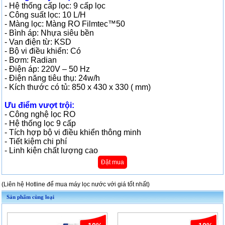
- Hệ thống cấp lọc: 9 cấp lọc
- Công suất lọc: 10 L/H
- Màng lọc: Màng RO Filmtec™50
- Bình áp: Nhựa siêu bền
- Van điện từ: KSD
- Bộ vi điều khiển: Có
- Bơm: Radian
- Điện áp: 220V – 50 Hz
- Điện năng tiêu thụ: 24w/h
- Kích thước có tủ: 850 x 430 x 330 ( mm)
Ưu điểm vượt trội:
- Công nghệ lọc RO
- Hệ thống lọc 9 cấp
- Tích hợp bộ vi điều khiển thông minh
- Tiết kiệm chi phí
- Linh kiện chất lượng cao
Đặt mua
(Liên hệ Hotline để mua máy lọc nước với giá tốt nhất)
Sản phẩm cùng loại