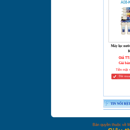
Máy lọc nướ
K
Giá TT:
Giá bá
Tiền mặt 
Đăt mua
TIN NỔI BẬ
Bản quyền thuộc về M