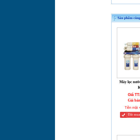
Smith khuyến mại
lớn
Máy lọc nước RO là
Sản phẩm cùng
gì?
Máy lọc nước Nano
là gì?
Lưu ý khi sử dụng
máy lọc nước Nano
Geyser
Máy lọc nướ
K
Giá TT:
Giá bá
Tiền mặt 
Đăt mua