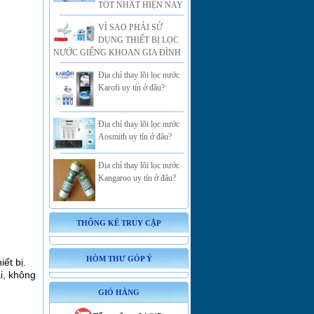
TỐT NHẤT HIỆN NAY
VÌ SAO PHẢI SỬ
DỤNG THIẾT BỊ LỌC
NƯỚC GIẾNG KHOAN GIA ĐÌNH
Địa chỉ thay lõi lọc nước
Karofi uy tín ở đâu?
Địa chỉ thay lõi lọc nước
Aosmith uy tín ở đâu?
Địa chỉ thay lõi lọc nước
Kangaroo uy tín ở đâu?
THỐNG KÊ TRUY CẬP
HÒM THƯ GÓP Ý
ết bị.
ải, không
GIỎ HÀNG