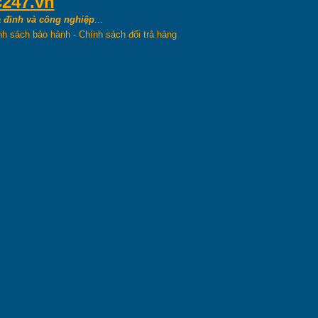
c247.vn
 đình và công nghiệp
...
nh sách bảo hành
-
Chính sách đổi trả hàng