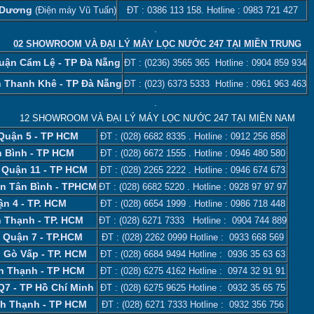
i Dương
(Điện máy Vũ Tuấn)
ĐT :
0386 113 158‬
. Hotline :
0983 721 427
.
02 SHOWROOM VÀ ĐẠI LÝ MÁY LỌC NƯỚC 247 TẠI MIỀN TRUNG
uận Cẩm Lệ - TP Đà Nẵng
ĐT :
(0236) 3565 365
Hotline :
0904 859 934
n Thanh Khê - TP Đà Nẵng
ĐT :
(023) 6373 5333
Hotline :
0961 963 463
.
12 SHOWROOM VÀ ĐẠI LÝ MÁY LỌC NƯỚC 247 TẠI MIỀN NAM
 Quận 5 - TP HCM
ĐT :
(028) 6682 8335
. Hotline :
0912 256 858
n Bình - TP HCM
ĐT :
(028) 6672 1555
. Hotline :
0946 480 580
 Quận 11 - TP HCM
ĐT :
(028) 2265 2222
. Hotline :
0946 674 673
ận Tân Bình - TPHCM
ĐT :
(028) 6682 5220
. Hotline :
0928 97 97 97
n 4 - TP. HCM
ĐT :
(028) 6654 1999
. Hotline :
0986 718 448
h Thạnh - TP. HCM
ĐT :
(028) 6271 7333
Hotline :
0904 744 889
 Quận 7 - TP.HCM
ĐT :
(028) 2262 0999
Hotline :
0933 668 569
n Gò Vấp - TP. HCM
ĐT :
(028) 6684 9494
Hotline :
0936 35 63 63
nh Thạnh - TP HCM
ĐT :
(028) 6275 4162
Hotline :
0974 32 91 91
Q7 - TP Hồ Chí Minh
ĐT :
(028) 6275 9625
Hotline :
0932 35 65 75
nh Thạnh - TP HCM
ĐT :
(028) 6271 7333
Hotline :
0932 356 756