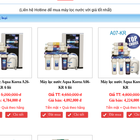
(Liên hệ Hotline để mua máy lọc nước với giá tốt nhất)
 loại
c Aqua Korea A26-
Máy lọc nước Aqua Korea A06-
Máy lọc nước Aqua Kore
R 6 lõi
KR 6 lõi
KR
5,200,000 đ
Giá TT:
4,650,000 đ
Giá TT:
4,800,000
n:
4,784,000 đ
Giá bán:
4,092,000 đ
Giá bán:
4,224,000
+ Quà theo hãng
Tiền mặt + Quà theo hãng
Tiền mặt + Quà theo 
Chi tiết
Đăt mua
Chi tiết
Đăt mua
Chi 