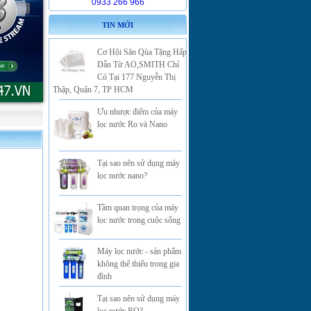
0933 266 966
TIN MỚI
Cơ Hội Săn Qùa Tặng Hấp
Dẫn Từ AO,SMITH Chỉ
Có Tại 177 Nguyễn Thị
Thập, Quận 7, TP HCM
Ưu nhược điểm của máy
lọc nước Ro và Nano
Tại sao nên sử dụng máy
lọc nước nano?
Tầm quan trọng của máy
lọc nước trong cuộc sống
Máy lọc nước - sản phẩm
không thể thiếu trong gia
đình
Tại sao nên sử dụng máy