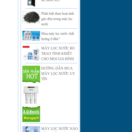
lọc nước RO?
Phân biệt than hoạt tính
gáo dừa trong máy lọc
nước
Mua máy lọc nước chất
lượng ở đâu?
MÁY LỌC NƯỚC RO
TRAO TINH KHIẾT
CHO MỌI GIA ĐÌNH
HƯỚNG DẪN MUA
MÁY LỌC NƯỚC UY
TÍN
MÁY LỌC NƯỚC NÀO