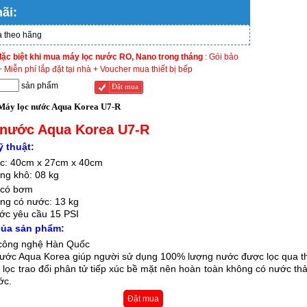
ãi:
à theo hãng
ặc biệt khi mua máy lọc nước RO, Nano trong tháng
: Gói bảo
Miễn phí lắp đặt tại nhà + Voucher mua thiết bị bếp
sản phẩm
Đặt mua
t Máy lọc nước Aqua Korea U7-R
 nước Aqua Korea U7-R
 thuật:
ớc: 40cm x 27cm x 40cm
ợng khô: 08 kg
 có bơm
ợng có nước: 13 kg
ước yêu cầu 15 PSI
của sản phẩm:
 công nghệ Hàn Quốc
nước Aqua Korea giúp người sử dụng 100% lượng nước được lọc qua thi
bị lọc trao đổi phân tử tiếp xúc bề mặt nên hoàn toàn không có nước th
ớc.
Đặt mua