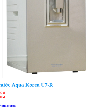
 nước Aqua Korea U7-R
00 đ
00 đ
a
Aqua Korea