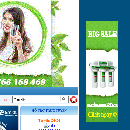
c R/O, Nano, UF
nhập khẩu cao cấp đầu tiên !
HỖ TRỢ TRỰC TUYẾN
Tư vấn 24/24