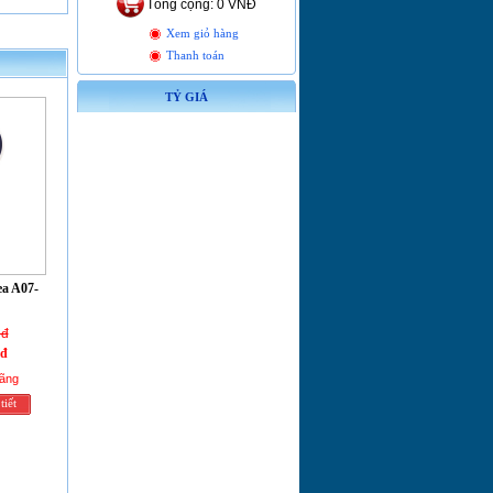
Tổng cộng: 0 VNĐ
Xem giỏ hàng
Thanh toán
TỶ GIÁ
a A07-
 đ
 đ
hãng
tiết