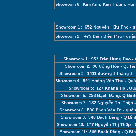
Kim Anh, Kim Thành, Hả
Showroom 8
:
652 Nguyễn Hữu Thọ - q
Showroom 1
:
475 Điện Biên Phủ - quậ
Showroom 2
:
952 Trần Hưng Đạo -
Showroom 1:
90 Cộng Hòa - Q. Tâ
Showroom 2:
1411 đường 3 tháng 2 -
Showroom 3:
591 Hoàng Văn Thụ - Qu
Showroom 4:
127 Khánh Hội, Quậ
Showroom 5:
293 Bạch Đằng, Q Bìn
Showroom 6:
132 Nguyễn Thị Thập -
Showroom 7:
580 Phan Văn Trị - quậ
Showroom 8:
348 Bạch Đằng - Q Bì
Showroom 9:
177 Nguyễn Thị Thập - 
Showroom 10:
369 Bạch Đằng - Q Bì
Showroom 11: