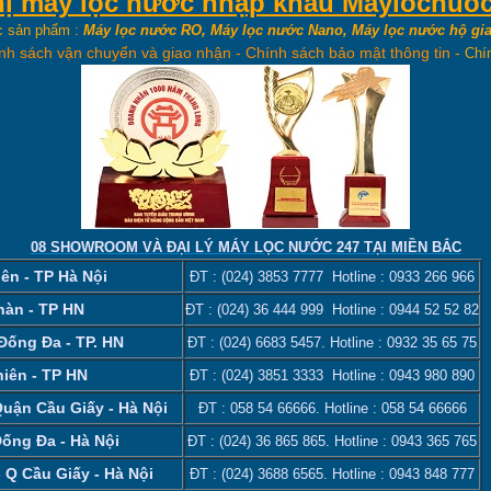
hị máy lọc nước nhập khẩu Maylocnuo
c sản phẩm :
Máy lọc nước RO, Máy lọc nước Nano, Máy lọc nước hộ gia
nh sách vận chuyển và giao nhận
-
Chính sách bảo mật thông tin
-
Chí
08 SHOWROOM VÀ ĐẠI LÝ MÁY LỌC NƯỚC 247 TẠI MIỀN BẮC
ên - TP Hà Nội
ĐT :
(024) 3853 7777
Hotline :
0933 266 966
hàn - TP HN
ĐT :
(024) 36 444 999
Hotline :
0944 52 52 82
 Đống Đa - TP. HN
ĐT :
(024) 6683 5457
. Hotline :
0932 35 65 75
iên - TP HN
ĐT :
(024) 3851 3333
Hotline :
0943 980 890
Quận Cầu Giấy - Hà Nội
ĐT :
058 54 66666
. Hotline :
058 54 66666
Đống Đa - Hà Nội
ĐT :
(024) 36 865 865
. Hotline :
0943 365 765
 Q Cầu Giấy - Hà Nội
ĐT :
(024) 3688 6565
. Hotline :
0943 848 777