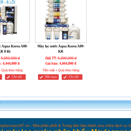
c Aqua Korea A08-
Máy lọc nước Aqua Korea A09-
R 8 lõi
KR
5,050,000 đ
Giá TT:
5,300,000 đ
n:
4,444,000 đ
Giá bán:
4,664,000 đ
+ Quà theo hãng
Tiền mặt + Quà theo hãng
Chi tiết
Đăt mua
Chi tiết
T
aylocnuoc247.vn - Nhà phân phối & Trung tâm bảo hành sửa chữa dịch vụ 