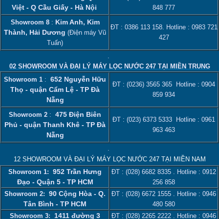
Việt - Q Cầu Giấy - Hà Nội
848 777
Kim Anh, Kim
Showroom 8
:
ĐT :
0386 113 158‬
. Hotline :
0983 721
Thành, Hải Dương
(Điện máy Vũ
427
Tuấn)
.
02 SHOWROOM VÀ ĐẠI LÝ MÁY LỌC NƯỚC 247 TẠI MIỀN TRUNG
652 Nguyễn Hữu
Showroom 1
:
ĐT :
(0236) 3565 365
Hotline :
0904
Thọ - quận Cẩm Lệ - TP Đà
859 934
Nẵng
475 Điện Biên
Showroom 2
:
ĐT :
(023) 6373 5333
Hotline :
0961
Phủ - quận Thanh Khê - TP Đà
963 463
Nẵng
.
12 SHOWROOM VÀ ĐẠI LÝ MÁY LỌC NƯỚC 247 TẠI MIỀN NAM
952 Trần Hưng
Showroom 1:
ĐT :
(028) 6682 8335
. Hotline :
0912
Đạo - Quận 5 - TP HCM
256 858
90 Cộng Hòa - Q.
Showroom 2:
ĐT :
(028) 6672 1555
. Hotline :
0946
Tân Bình - TP HCM
480 580
1411 đường 3
Showroom 3:
ĐT :
(028) 2265 2222
. Hotline :
0946