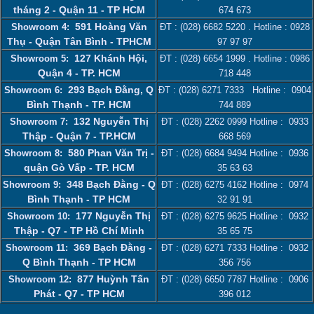
tháng 2 - Quận 11 - TP HCM
674 673
591 Hoàng Văn
Showroom 4:
ĐT :
(028) 6682 5220
. Hotline :
0928
Thụ - Quận Tân Bình - TPHCM
97 97 97
127 Khánh Hội,
Showroom 5:
ĐT :
(028) 6654 1999
. Hotline :
0986
Quận 4 - TP. HCM
718 448
293 Bạch Đằng, Q
Showroom 6:
ĐT :
(028) 6271 7333
Hotline :
0904
Bình Thạnh - TP. HCM
744 889
132 Nguyễn Thị
Showroom 7:
ĐT :
(028) 2262 0999
Hotline :
0933
Thập - Quận 7 - TP.HCM
668 569
580 Phan Văn Trị -
Showroom 8:
ĐT :
(028) 6684 9494
Hotline :
0936
quận Gò Vấp - TP. HCM
35 63 63
348 Bạch Đằng - Q
Showroom 9:
ĐT :
(028) 6275 4162
Hotline :
0974
Bình Thạnh - TP HCM
32 91 91
177 Nguyễn Thị
Showroom 10:
ĐT :
(028) 6275 9625
Hotline :
0932
Thập - Q7 - TP Hồ Chí Minh
35 65 75
369 Bạch Đằng -
Showroom 11:
ĐT :
(028) 6271 7333
Hotline :
0932
Q Bình Thạnh - TP HCM
356 756
877 Huỳnh Tấn
Showroom 12:
ĐT :
(028) 6650 7787
Hotline :
0906
Phát - Q7 - TP HCM
396 012