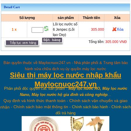
Detail Cart
Số lượng
sản phẩm
Thành tiền
Xóa
Lõi lọc nước số
Xóa
1 x
6 Jenpec (Lõi
305.000
tạo Oxy)
Tổng tiền:
305.000 VNĐ
Bản quyền thuộc về Maylocnuoc247.vn - Nhà phân phối & Trung tâm bảo
hành sửa chữa dịch vụ ủy quyền máy lọc nước
Siêu thị máy lọc nước nhập khẩu
Maylocnuoc247.vn
Phân phối độc quyền các sản phẩm :
Máy lọc nước RO, Máy lọc nước
Nano, Máy lọc nước hộ gia đình và công nghiệp
...
Quy định và hình thức thanh toán
-
Chính sách vận chuyển và giao
-
Chính sách bảo mật thông tin
-
nhận
Chính sách bảo hành
-
Chính sách
đổi trả hàng