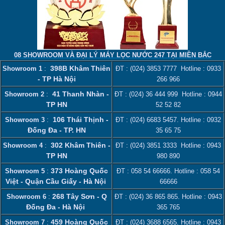
08 SHOWROOM VÀ ĐẠI LÝ MÁY LỌC NƯỚC 247 TẠI MIỀN BẮC
398B Khâm Thiên
Showroom 1
:
ĐT :
(024) 3853 7777
Hotline :
0933
- TP Hà Nội
266 966
41 Thanh Nhàn -
Showroom 2
:
ĐT :
(024) 36 444 999
Hotline :
0944
TP HN
52 52 82
106 Thái Thịnh -
Showroom 3
:
ĐT :
(024) 6683 5457
. Hotline :
0932
Đống Đa - TP. HN
35 65 75
302 Khâm Thiên -
Showroom 4
:
ĐT :
(024) 3851 3333
Hotline :
0943
TP HN
980 890
373 Hoàng Quốc
Showroom 5
:
ĐT :
058 54 66666
. Hotline :
058 54
Việt - Quận Cầu Giấy - Hà Nội
66666
268 Tây Sơn - Q
Showroom 6
:
ĐT :
(024) 36 865 865
. Hotline :
0943
Đống Đa - Hà Nội
365 765
459 Hoàng Quốc
Showroom 7
:
ĐT :
(024) 3688 6565
. Hotline :
0943