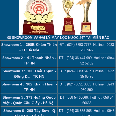
08 SHOWROOM VÀ ĐẠI LÝ MÁY LỌC NƯỚC 247 TẠI MIỀN BẮC
398B Khâm Thiên
Showroom 1
:
ĐT :
(024) 3853 7777
Hotline :
0933
- TP Hà Nội
266 966
41 Thanh Nhàn -
Showroom 2
:
ĐT :
(024) 36 444 999
Hotline :
0944
TP HN
52 52 82
106 Thái Thịnh -
Showroom 3
:
ĐT :
(024) 6683 5457
. Hotline :
0932
Đống Đa - TP. HN
35 65 75
302 Khâm Thiên -
Showroom 4
:
ĐT :
(024) 3851 3333
Hotline :
0943
TP HN
980 890
373 Hoàng Quốc
Showroom 5
:
ĐT :
058 54 66666
. Hotline :
058 54
Việt - Quận Cầu Giấy - Hà Nội
66666
268 Tây Sơn - Q
Showroom 6
:
ĐT :
(024) 36 865 865
. Hotline :
0943
Đống Đa - Hà Nội