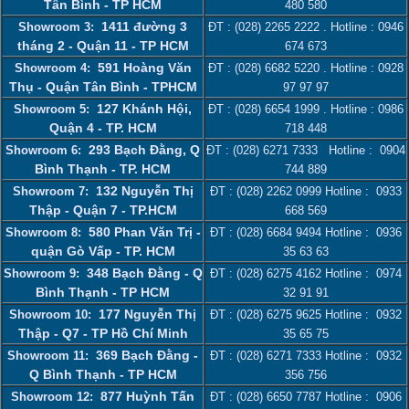
Tân Bình - TP HCM
480 580
1411 đường 3
Showroom 3:
ĐT :
(028) 2265 2222
. Hotline :
0946
tháng 2 - Quận 11 - TP HCM
674 673
591 Hoàng Văn
Showroom 4:
ĐT :
(028) 6682 5220
. Hotline :
0928
Thụ - Quận Tân Bình - TPHCM
97 97 97
127 Khánh Hội,
Showroom 5:
ĐT :
(028) 6654 1999
. Hotline :
0986
Quận 4 - TP. HCM
718 448
293 Bạch Đằng, Q
Showroom 6:
ĐT :
(028) 6271 7333
Hotline :
0904
Bình Thạnh - TP. HCM
744 889
132 Nguyễn Thị
Showroom 7:
ĐT :
(028) 2262 0999
Hotline :
0933
Thập - Quận 7 - TP.HCM
668 569
580 Phan Văn Trị -
Showroom 8:
ĐT :
(028) 6684 9494
Hotline :
0936
quận Gò Vấp - TP. HCM
35 63 63
348 Bạch Đằng - Q
Showroom 9:
ĐT :
(028) 6275 4162
Hotline :
0974
Bình Thạnh - TP HCM
32 91 91
177 Nguyễn Thị
Showroom 10:
ĐT :
(028) 6275 9625
Hotline :
0932
Thập - Q7 - TP Hồ Chí Minh
35 65 75
369 Bạch Đằng -
Showroom 11:
ĐT :
(028) 6271 7333
Hotline :
0932
Q Bình Thạnh - TP HCM
356 756
877 Huỳnh Tấn
Showroom 12:
ĐT :
(028) 6650 7787
Hotline :
0906