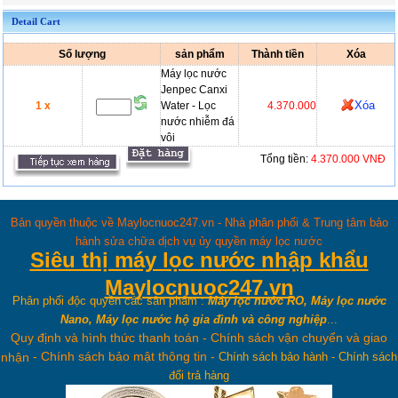
Detail Cart
Số lượng
sản phẩm
Thành tiền
Xóa
Máy lọc nước
Jenpec Canxi
Xóa
1 x
Water - Lọc
4.370.000
nước nhiễm đá
vôi
Tổng tiền:
4.370.000 VNĐ
Bản quyền thuộc về Maylocnuoc247.vn - Nhà phân phối & Trung tâm bảo
hành sửa chữa dịch vụ ủy quyền máy lọc nước
Siêu thị máy lọc nước nhập khẩu
Maylocnuoc247.vn
Phân phối độc quyền các sản phẩm :
Máy lọc nước RO, Máy lọc nước
Nano, Máy lọc nước hộ gia đình và công nghiệp
...
Quy định và hình thức thanh toán
-
Chính sách vận chuyển và giao
-
Chính sách bảo mật thông tin
-
nhận
Chính sách bảo hành
-
Chính sách
đổi trả hàng