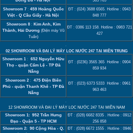
365 765
459 Hoàng Quốc
Showroom 7
:
ĐT :
(024) 3688 6565
. Hotline :
0943
Việt - Q Cầu Giấy - Hà Nội
848 777
Kim Anh, Kim
Showroom 8
:
ĐT :
0386 113 158‬
. Hotline :
0983 721
Thành, Hải Dương
(Điện máy Vũ
427
Tuấn)
.
02 SHOWROOM VÀ ĐẠI LÝ MÁY LỌC NƯỚC 247 TẠI MIỀN TRUNG
652 Nguyễn Hữu
Showroom 1
:
ĐT :
(0236) 3565 365
Hotline :
0904
Thọ - quận Cẩm Lệ - TP Đà
859 934
Nẵng
475 Điện Biên
Showroom 2
:
ĐT :
(023) 6373 5333
Hotline :
0961
Phủ - quận Thanh Khê - TP Đà
963 463
Nẵng
.
12 SHOWROOM VÀ ĐẠI LÝ MÁY LỌC NƯỚC 247 TẠI MIỀN NAM
952 Trần Hưng
Showroom 1:
ĐT :
(028) 6682 8335
. Hotline :
0912
Đạo - Quận 5 - TP HCM
256 858
90 Cộng Hòa - Q.
Showroom 2:
ĐT :
(028) 6672 1555
. Hotline :
0946