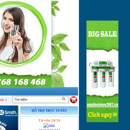
nước R/O, Nano, UF
nhập khẩu cao cấp đầu tiên !
HỖ TRỢ TRỰC TUYẾN
Tư vấn 24/24