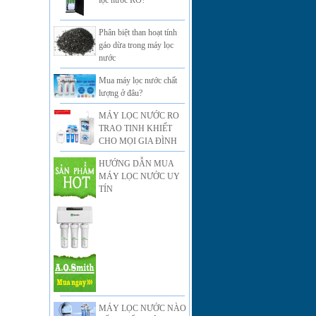
lọc nước RO?
Phân biệt than hoạt tính
gáo dừa trong máy lọc
nước
Mua máy lọc nước chất
lượng ở đâu?
MÁY LỌC NƯỚC RO
TRAO TINH KHIẾT
CHO MỌI GIA ĐÌNH
HƯỚNG DẪN MUA
MÁY LỌC NƯỚC UY
TÍN
MÁY LỌC NƯỚC NÀO