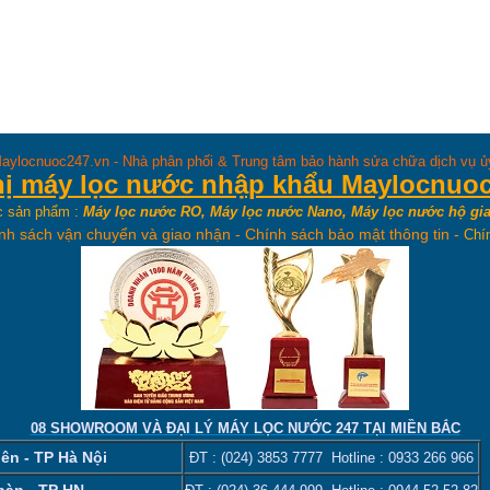
aylocnuoc247.vn - Nhà phân phối & Trung tâm bảo hành sửa chữa dịch vụ 
hị máy lọc nước nhập khẩu Maylocnuo
c sản phẩm :
Máy lọc nước RO, Máy lọc nước Nano, Máy lọc nước hộ gia
nh sách vận chuyển và giao nhận
-
Chính sách bảo mật thông tin
-
Chí
08 SHOWROOM VÀ ĐẠI LÝ MÁY LỌC NƯỚC 247 TẠI MIỀN BẮC
ên - TP Hà Nội
ĐT :
(024) 3853 7777
Hotline :
0933 266 966
hàn - TP HN