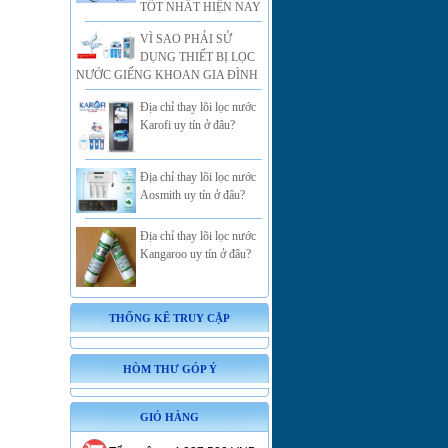
TỐT NHẤT HIỆN NAY
VÌ SAO PHẢI SỬ
DỤNG THIẾT BỊ LỌC
NƯỚC GIẾNG KHOAN GIA ĐÌNH
Địa chỉ thay lõi lọc nước
Karofi uy tín ở đâu?
Địa chỉ thay lõi lọc nước
Aosmith uy tín ở đâu?
Địa chỉ thay lõi lọc nước
Kangaroo uy tín ở đâu?
THỐNG KÊ TRUY CẬP
HÒM THƯ GÓP Ý
GIỎ HÀNG