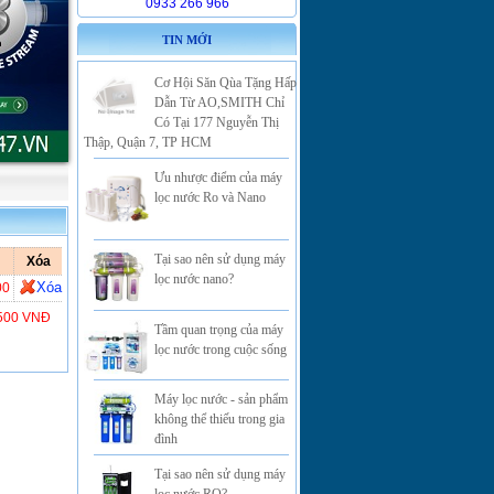
0933 266 966
TIN MỚI
Cơ Hội Săn Qùa Tặng Hấp
Dẫn Từ AO,SMITH Chỉ
Có Tại 177 Nguyễn Thị
Thập, Quận 7, TP HCM
Ưu nhược điểm của máy
lọc nước Ro và Nano
Tại sao nên sử dụng máy
Xóa
lọc nước nano?
Xóa
00
.500 VNĐ
Tầm quan trọng của máy
lọc nước trong cuộc sống
Máy lọc nước - sản phẩm
không thể thiếu trong gia
đình
Tại sao nên sử dụng máy