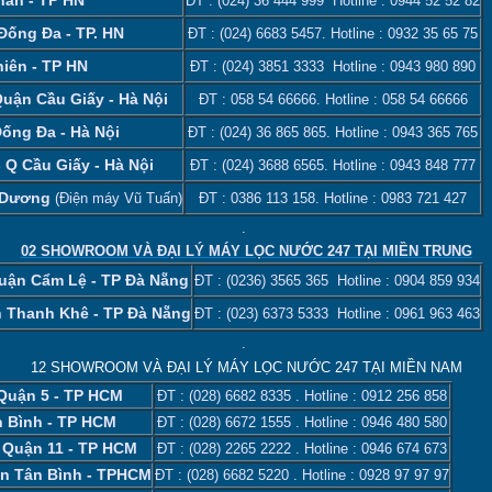
ĐT :
(024) 36 444 999
Hotline :
0944 52 52 82
 Đống Đa - TP. HN
ĐT :
(024) 6683 5457
. Hotline :
0932 35 65 75
iên - TP HN
ĐT :
(024) 3851 3333
Hotline :
0943 980 890
Quận Cầu Giấy - Hà Nội
ĐT :
058 54 66666
. Hotline :
058 54 66666
Đống Đa - Hà Nội
ĐT :
(024) 36 865 865
. Hotline :
0943 365 765
 Q Cầu Giấy - Hà Nội
ĐT :
(024) 3688 6565
. Hotline :
0943 848 777
i Dương
(Điện máy Vũ Tuấn)
ĐT :
0386 113 158‬
. Hotline :
0983 721 427
.
02 SHOWROOM VÀ ĐẠI LÝ MÁY LỌC NƯỚC 247 TẠI MIỀN TRUNG
uận Cẩm Lệ - TP Đà Nẵng
ĐT :
(0236) 3565 365
Hotline :
0904 859 934
n Thanh Khê - TP Đà Nẵng
ĐT :
(023) 6373 5333
Hotline :
0961 963 463
.
12 SHOWROOM VÀ ĐẠI LÝ MÁY LỌC NƯỚC 247 TẠI MIỀN NAM
 Quận 5 - TP HCM
ĐT :
(028) 6682 8335
. Hotline :
0912 256 858
n Bình - TP HCM
ĐT :
(028) 6672 1555
. Hotline :
0946 480 580
 Quận 11 - TP HCM
ĐT :
(028) 2265 2222
. Hotline :
0946 674 673
ận Tân Bình - TPHCM
ĐT :
(028) 6682 5220
. Hotline :
0928 97 97 97