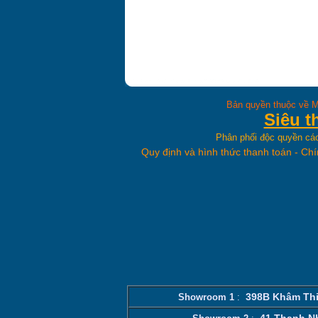
Smith khuyến mại
lớn
Máy lọc nước RO là
gì?
Máy lọc nước Nano
Bản quyền thuộc về M
là gì?
Siêu t
Lưu ý khi sử dụng
Phân phối độc quyền cá
máy lọc nước Nano
Quy định và hình thức thanh toán
-
Chí
Geyser
398B Khâm Thi
Showroom 1
:
41 Thanh N