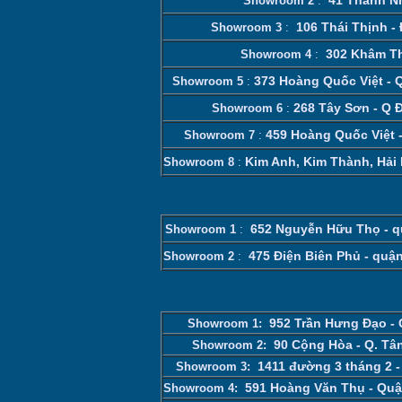
Showroom 2
:
106 Thái Thịnh -
Showroom 3
:
302 Khâm Th
Showroom 4
:
373 Hoàng Quốc Việt - 
Showroom 5
:
268 Tây Sơn - Q 
Showroom 6
:
459 Hoàng Quốc Việt -
Showroom 7
:
Kim Anh, Kim Thành, Hả
Showroom 8
:
652 Nguyễn Hữu Thọ - q
Showroom 1
:
475 Điện Biên Phủ - quậ
Showroom 2
:
952 Trần Hưng Đạo -
Showroom 1:
90 Cộng Hòa - Q. Tâ
Showroom 2:
1411 đường 3 tháng 2 -
Showroom 3:
591 Hoàng Văn Thụ - Qu
Showroom 4: